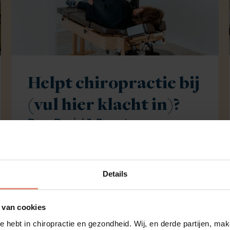
Helpt chiropractie bij
(vul hier klacht in)?
Door
Daniel J. Pernet
Details
 van cookies
e hebt in chiropractie en gezondheid. Wij, en derde partijen, m