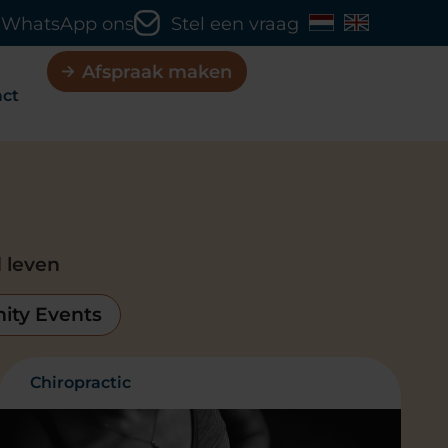
WhatsApp ons
Stel een vraag
Afspraak maken
act
 leven
ty Events
Chiropractic