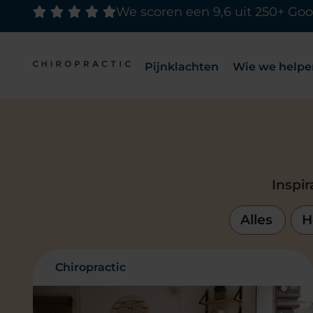
We scoren een 9,6 uit 250+ Goo
Pijnklachten
Wie we helpe
Inspi
Alles
H
Chiropractic