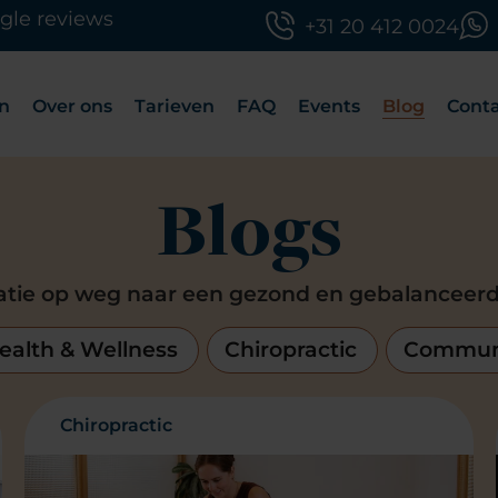
gle reviews
+31 20 412 0024
n
Over ons
Tarieven
FAQ
Events
Blog
Cont
Blogs
ratie op weg naar een gezond en gebalanceerd
ealth & Wellness
Chiropractic
Communi
Chiropractic