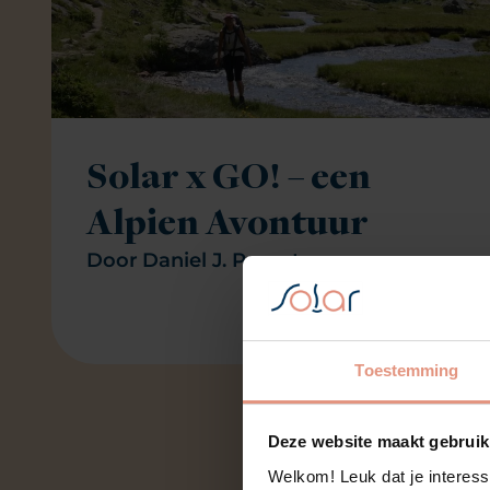
Solar x GO! – een
Alpien Avontuur
Door
Daniel J. Pernet
Toestemming
Deze website maakt gebruik
Welkom! Leuk dat je interess