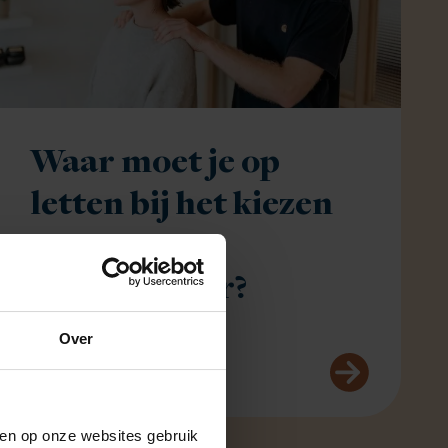
Waar moet je op
letten bij het kiezen
van een
chiropractor?
Door
Yuni Chen
Over
aken op onze websites gebruik