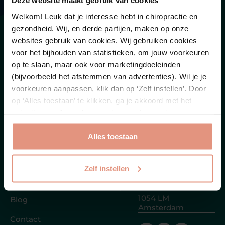
Deze website maakt gebruik van cookies
Welkom! Leuk dat je interesse hebt in chiropractie en
gezondheid. Wij, en derde partijen, maken op onze
websites gebruik van cookies. Wij gebruiken cookies
Menu
voor het bijhouden van statistieken, om jouw voorkeuren
Contact
Home
op te slaan, maar ook voor marketingdoeleinden
(bijvoorbeeld het afstemmen van advertenties). Wil je je
Afspraak maken
Pijnklachten
voorkeuren aanpassen, klik dan op ‘Zelf instellen’. Door
op ‘Alles toestaan’ te klikken, ga je akkoord met het
Wie we helpen
+31 20 412 0024
gebruik van alle cookies zoals omschreven in onze
Over ons
privacy verklaring.
Stuur een
WhatsApp
Alles toestaan
Tarieven
Stel een vraag
FAQ
Zelf instellen
Overtoom 550h
Events
1054 LM
Blog
Amsterdam
Contact