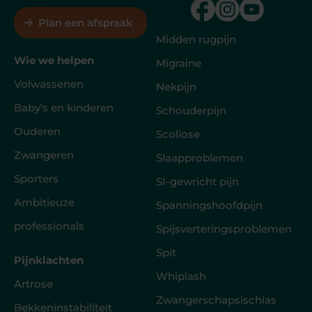
Plan een afspraak
Midden rugpijn
Wie we helpen
Migraine
Volwassenen
Nekpijn
Baby’s en kinderen
Schouderpijn
Ouderen
Scoliose
Zwangeren
Slaapproblemen
Sporters
SI-gewricht pijn
Ambitieuze
Spanningshoofdpijn
professionals
Spijsverteringsproblemen
Spit
Pijnklachten
Whiplash
Artrose
Zwangerschapsischias
Bekkeninstabiliteit