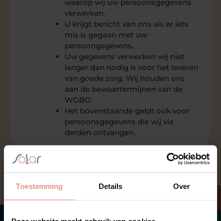
waarop wij uw persoonsgegevens
verwerken.
U krijgt bericht van ons als er iets
mis is gegaan met uw
persoongegevens.
Uw gegevens verwerken wij niet
langer dan nodig is voor het leveren
van goede zorg. Wij houden ons
aan de bewaartermijnen van de
WGBO.
Het bovenstaande geldt ook voor
persoonsgegevens die wij via
derden ontvangen.
Toestemming
Details
Over