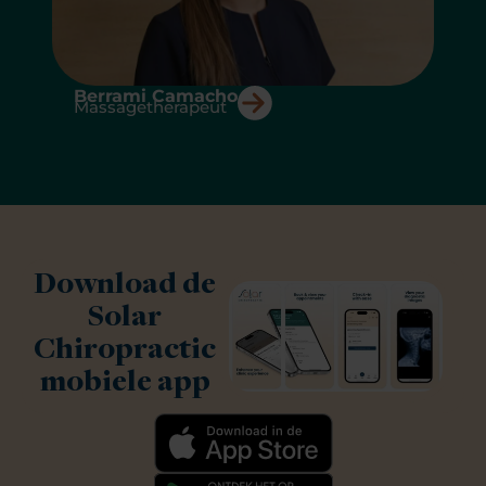
A
Berrami Camacho
Massagetherapeut
Download de
Solar
Chiropractic
mobiele app