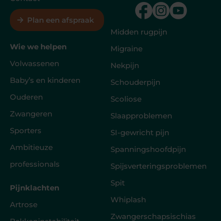
Plan een afspraak
Midden rugpijn
Wie we helpen
Migraine
Volwassenen
Nekpijn
Baby’s en kinderen
Schouderpijn
Ouderen
Scoliose
Zwangeren
Slaapproblemen
Sporters
SI-gewricht pijn
Ambitieuze
Spanningshoofdpijn
professionals
Spijsverteringsproblemen
Spit
Pijnklachten
Whiplash
Artrose
Zwangerschapsischias