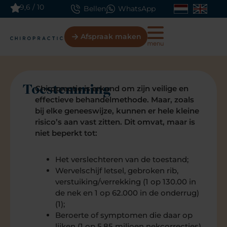
9,6 / 10
Bellen
WhatsApp
Afspraak maken
Toestemming
Chiropractie is erkend om zijn veilige en
effectieve behandelmethode. Maar, zoals
bij elke geneeswijze, kunnen er hele kleine
risico’s aan vast zitten. Dit omvat, maar is
niet beperkt tot:
Het verslechteren van de toestand;
Wervelschijf letsel, gebroken rib,
verstuiking/verrekking (1 op 130.00 in
de nek en 1 op 62.000 in de onderrug)
(1);
Beroerte of symptomen die daar op
lijken (1 op 5.85 miljoen nekcorrecties)