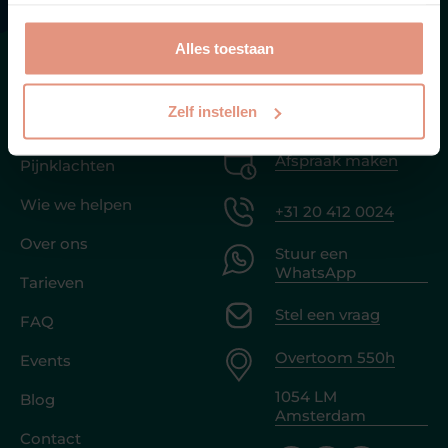
gebruik van alle cookies zoals omschreven in onze
privacy verklaring.
Alles toestaan
Menu
Zelf instellen
Contact
Home
Afspraak maken
Pijnklachten
Wie we helpen
+31 20 412 0024
Over ons
Stuur een
WhatsApp
Tarieven
Stel een vraag
FAQ
Overtoom 550h
Events
1054 LM
Blog
Amsterdam
Contact