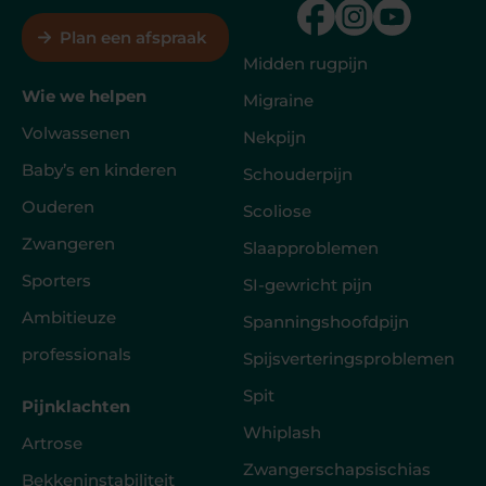
Plan een afspraak
Midden rugpijn
Wie we helpen
Migraine
Volwassenen
Nekpijn
Baby’s en kinderen
Schouderpijn
Ouderen
Scoliose
Zwangeren
Slaapproblemen
Sporters
SI-gewricht pijn
Ambitieuze
Spanningshoofdpijn
professionals
Spijsverteringsproblemen
Spit
Pijnklachten
Whiplash
Artrose
Zwangerschapsischias
Bekkeninstabiliteit