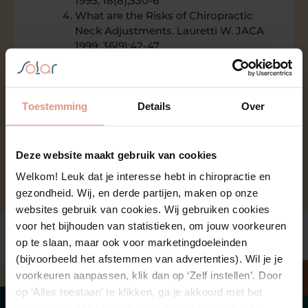
1995; 18(8);530-6
What are the Risks of Chiropractic
Neck Adjustments. Lauretti W. JACA
1999; 36(9);42-47.
Leboeuf-Yde C, Axen I, Ahlefeldt G,
Lidefelt P, Rosenbaum A, Thurnherr T.
The types of improved
nonmusculoskeletal Side effects of
Toestemming
Details
Over
chiropractic treatment: a prospective
study. Leboeuf-Yde C. J Manipulative
Physiol Ther. 1997 Oct;20(8):511-5
Deze website maakt gebruik van cookies
Welkom! Leuk dat je interesse hebt in chiropractie en
gezondheid. Wij, en derde partijen, maken op onze
websites gebruik van cookies. Wij gebruiken cookies
voor het bijhouden van statistieken, om jouw voorkeuren
op te slaan, maar ook voor marketingdoeleinden
(bijvoorbeeld het afstemmen van advertenties). Wil je je
voorkeuren aanpassen, klik dan op ‘Zelf instellen’. Door
op ‘Alles toestaan’ te klikken, ga je akkoord met het